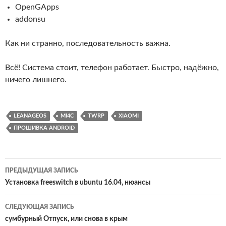
OpenGApps
addonsu
Как ни странно, последовательность важна.
Всё! Система стоит, телефон работает. Быстро, надёжно,
ничего лишнего.
LEANAGEOS
MI4C
TWRP
XIAOMI
ПРОШИВКА ANDROID
Навигация
ПРЕДЫДУЩАЯ ЗАПИСЬ
по
Установка freeswitch в ubuntu 16.04, нюансы
записям
СЛЕДУЮЩАЯ ЗАПИСЬ
сумбурный Отпуск, или снова в крым