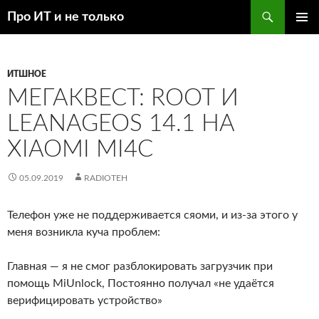
Перейти
Поиск
Про ИТ и не только
к
ОСНОВ
содержимому
МЕНЮ
ИТШНОЕ
МЕГАКВЕСТ: ROOT И
LEANAGEOS 14.1 НА
XIAOMI MI4C
05.09.2019
RADIOTEH
Телефон уже не поддерживается сяоми, и из-за этого у
меня возникла куча проблем:
Главная — я не смог разблокировать загрузчик при
помощь MiUnlock, Постоянно получал «не удаётся
верифицировать устройство»