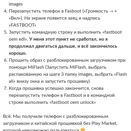
images
Перезапустить телефон в Fasboot («Громкость -» +
«Вкл»). На экране появится заяц и надпись
«FASTBOOT»
Запустить командную строку и выполнить «fastboot
oem edl»
. У меня этот пункт не сработал, но я
продолжал двигаться дальше, и всё закончилось
хорошо.
Прошить образ с разблокированным загрузчиком при
помощи MiFlash (Запустить MiFlash, выбрать
распакованную на шаге 3 папку images, выбрать «Flash
all» внизу окна и запустить прошивку)
Когда прошивка успешно закончится, снова
перезапустить телефон в Fastboot и в командной
строке выполнить «fastboot oem unlock»
Всё. Мы получили телефон с разблокированным
загрузчиком и китайской прошивкой без Play Market,
которой невозможно пользоваться