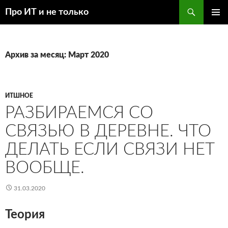
Перейти
Поиск
Про ИТ и не только
к
ОСНОВ
содержимому
МЕНЮ
Архив за месяц: Март 2020
ИТШНОЕ
РАЗБИРАЕМСЯ СО
СВЯЗЬЮ В ДЕРЕВНЕ. ЧТО
ДЕЛАТЬ ЕСЛИ СВЯЗИ НЕТ
ВООБЩЕ.
31.03.2020
Теория