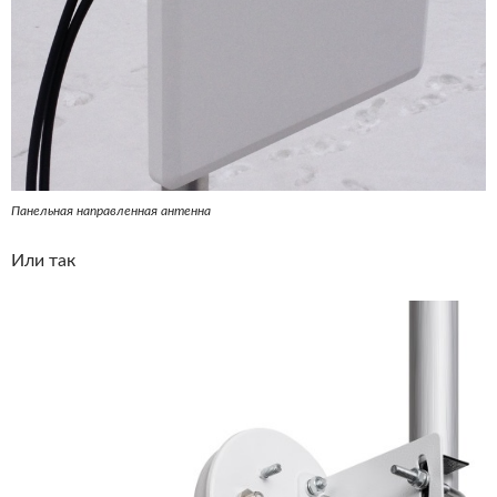
Панельная направленная антенна
Или так