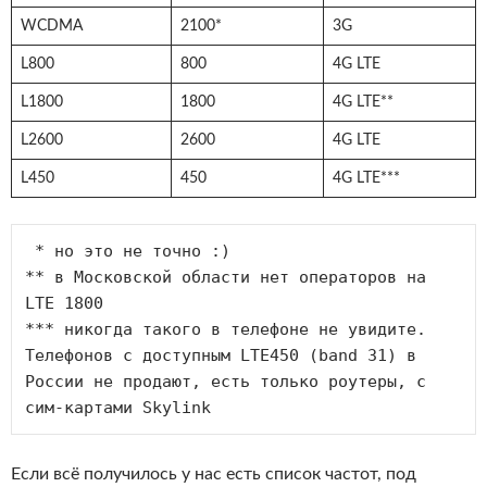
WCDMA
2100*
3G
L800
800
4G LTE
L1800
1800
4G LTE**
L2600
2600
4G LTE
L450
450
4G LTE***
 * но это не точно :) 

** в Московской области нет операторов на 
LTE 1800

*** никогда такого в телефоне не увидите. 
Телефонов с доступным LTE450 (band 31) в 
России не продают, есть только роутеры, с 
сим-картами Skylink
Если всё получилось у нас есть список частот, под