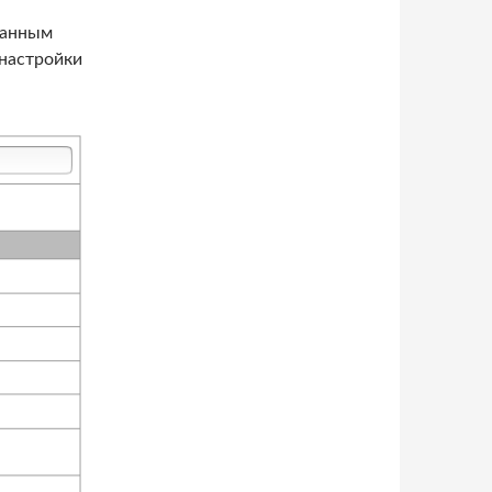
данным
 настройки