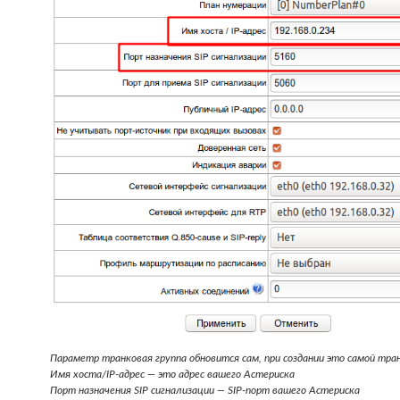
Параметр транковая группа обновится сам, при создании это самой тра
Имя хоста/IP-адрес — это адрес вашего Астериска
Порт назначения SIP сигнализации — SIP-порт вашего Астериска