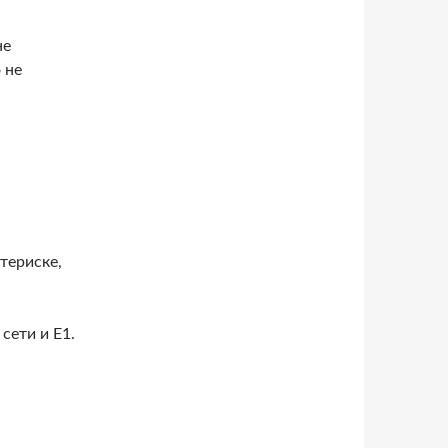
не
 не
териске,
сети и Е1.