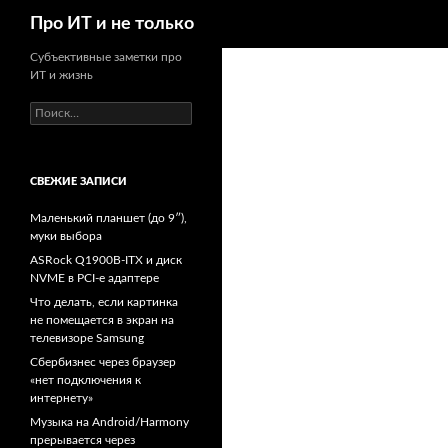
Поиск
Про ИТ и не только
Перейти
Субъективные заметки про
ИТ и жизнь
к
содержимому
Найти:
СВЕЖИЕ ЗАПИСИ
Маленький планшет (до 9″),
муки выбора
ASRock Q1900B-ITX и диск
NVME в PCI-e адаптере
Что делать, если картинка
не помещается в экран на
телевизоре Samsung
Сбербизнес через браузер
«нет подключения к
интернету»
Музыка на Android/Harmony
прерывается через