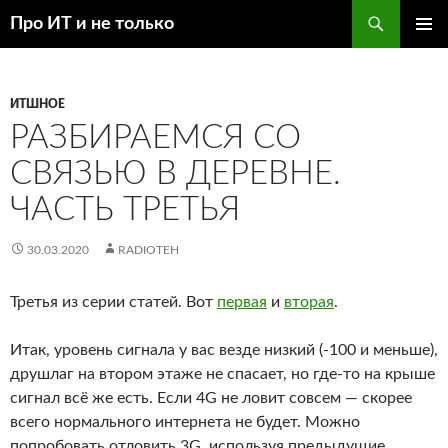
Перейти
Поиск
Про ИТ и не только
к
ОСНОВ
содержимому
МЕНЮ
ИТШНОЕ
РАЗБИРАЕМСЯ СО
СВЯЗЬЮ В ДЕРЕВНЕ.
ЧАСТЬ ТРЕТЬЯ
30.03.2020
RADIOTEH
Третья из серии статей. Вот
первая
и
вторая
.
Итак, уровень сигнала у вас везде низкий (-100 и меньше),
друшлаг на втором этаже не спасает, но где-то на крыше
сигнал всё же есть. Если 4G не ловит совсем — скорее
всего нормального интернета не будет. Можно
попробовать отловить 3G, используя предыдущие