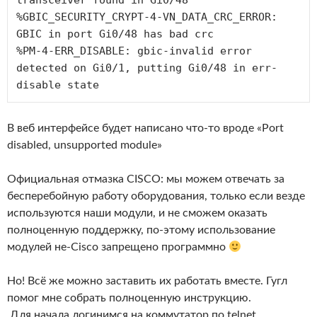
transceiver found in Gi0/48

%GBIC_SECURITY_CRYPT-4-VN_DATA_CRC_ERROR: 
GBIC in port Gi0/48 has bad crc

%PM-4-ERR_DISABLE: gbic-invalid error 
detected on Gi0/1, putting Gi0/48 in err-
disable state
В веб интерфейсе будет написано что-то вроде «Port
disabled, unsupported module»
Официальная отмазка CISCO: мы можем отвечать за
бесперебойную работу оборудования, только если везде
используются наши модули, и не сможем оказать
полноценную поддержку, по-этому использование
модулей не-Cisco запрещено программно
Но! Всё же можно заставить их работать вместе. Гугл
помог мне собрать полноценную инструкцию.
Для начала логинимся на коммутатор по telnet