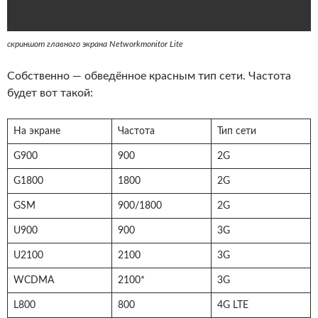
скриншот главного экрана Networkmonitor Lite
Собственно — обведённое красным тип сети. Частота
будет вот такой:
На экране
Частота
Тип сети
G900
900
2G
G1800
1800
2G
GSM
900/1800
2G
U900
900
3G
U2100
2100
3G
WCDMA
2100*
3G
L800
800
4G LTE