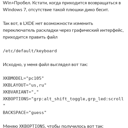
Win+Пробел. Кстати, когда приходится возвращаться в
Windows 7, отсутствие такой плюшки дико бесит.
Так вот, в LXDE нет возможности изменить
переключатель раскладки через графический интерфейс,
приходится править файл
/etc/default/keyboard
Исходно, у меня файл выглядел вот так:
XKBMODEL="pc105"
XKBLAYOUT="us,ru"
XKBVARIANT=","
XKBOPTIONS="grp:alt_shift_toggle,grp_led:scroll
"
BACKSPACE="guess"
XKBOPTIONS
Меняю
, чтобы получилось вот так: